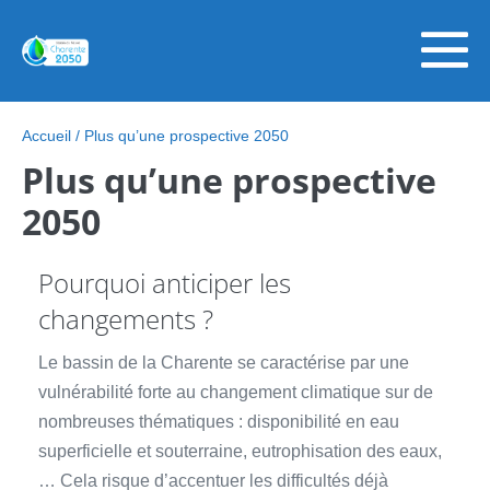
Skip
Sauter
to
au
content
contenu
ba
le
Accueil
/
Plus qu’une prospective 2050
Plus qu’une prospective
m
2050
Pourquoi anticiper les
changements ?
Le bassin de la Charente se caractérise par une
vulnérabilité forte au changement climatique sur de
nombreuses thématiques : disponibilité en eau
superficielle et souterraine, eutrophisation des eaux,
… Cela risque d’accentuer les difficultés déjà