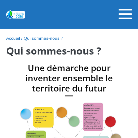
Skip
Sauter
to
au
content
contenu
ba
le
Accueil
/
Qui sommes-nous ?
Qui sommes-nous ?
m
Une démarche pour
inventer ensemble le
territoire du futur